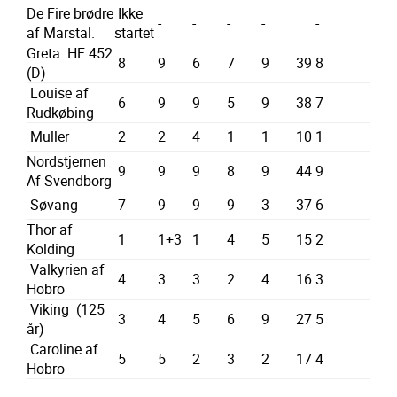
De Fire brødre
Ikke
-
-
-
-
-
af Marstal.
startet
Greta HF 452
8
9
6
7
9
39
8
(D)
Louise af
6
9
9
5
9
38
7
Rudkøbing
Muller
2
2
4
1
1
10
1
Nordstjernen
9
9
9
8
9
44
9
Af Svendborg
Søvang
7
9
9
9
3
37
6
Thor af
1
1+3
1
4
5
15
2
Kolding
Valkyrien af
4
3
3
2
4
16
3
Hobro
Viking (125
3
4
5
6
9
27
5
år)
Caroline af
5
5
2
3
2
17
4
Hobro